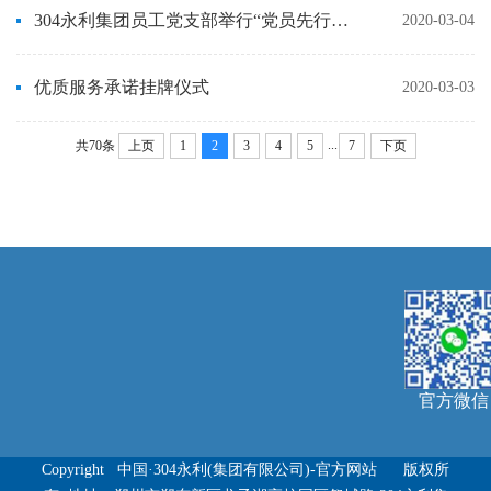
304永利集团员工党支部举行“党员先行战疫情”线上主题党日活动
2020-03-04
优质服务承诺挂牌仪式
2020-03-03
...
共70条
上页
1
2
3
4
5
7
下页
官方微信
Copyright 中国·304永利(集团有限公司)-官方网站 版权所