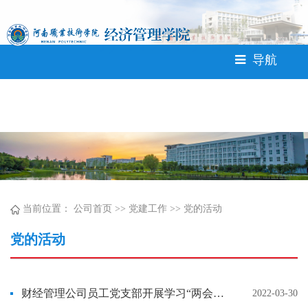
中国·304永利(集团有限公
司)-官方网站
导航
当前位置：
公司首页
>>
党建工作
>>
党的活动
党的活动
财经管理公司员工党支部开展学习“两会”精神主题党日活动
2022-03-30