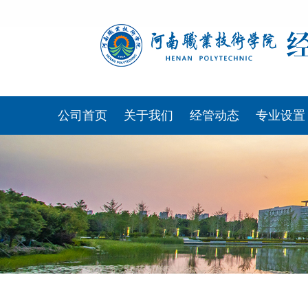
中国
公司首页
关于我们
经管动态
专业设置