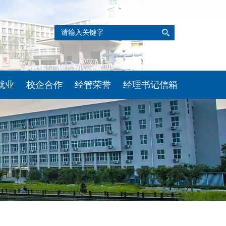
方网站
就业
校企合作
经管荣誉
经理书记信箱