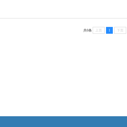
共0条
上页
1
下页