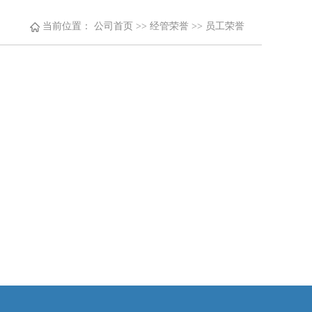
当前位置：
公司首页
>>
经管荣誉
>>
员工荣誉