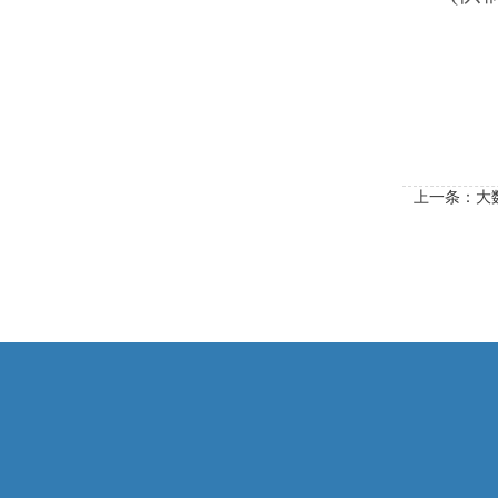
上一条：
大