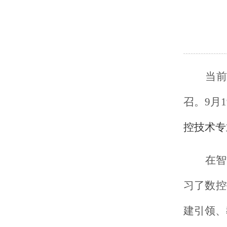
当
召
。
9月
控技术专
在
智
习了数控
建引领、