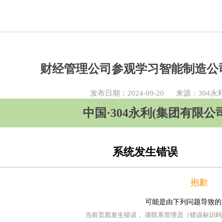
财经管理公司参观学习智能制造公
发布日期：2024-09-20
来源：304永
中国·304永利(集团有限公
系统发生错误
抱歉
可能是由下列问题导致的
当前页面发生错误， 请联系管理员（错误标识码