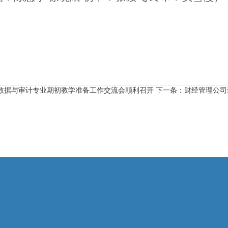
数据与审计专业期初教学准备工作交流会顺利召开
下一条：
财经管理公司