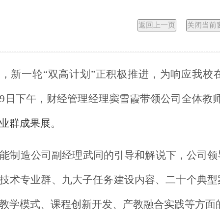
前，新一轮
“双高计划”正
积极推进
，为响应我
校
19日下午，财经管理经理
窦雪霞带领
公司
全体教
业群成果展
。
能制造公司
副经理
武同
的引导和解说下，公司领
技术专业群、九大子任务建设内容、二十个典型
教学模式、课程创新开发、产教融合实践等方面