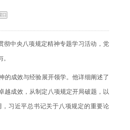
深入贯彻中央八项规定精神专题学习活动，党
与。
神的成效与经验展开领学。他详细阐述了
卓越成效，从制定八项规定开局破题，以
调，习近平总书记关于八项规定的重要论