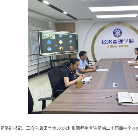
党委副书记、工会主席田华为304永利集团师生宣讲党的二十届四中全会