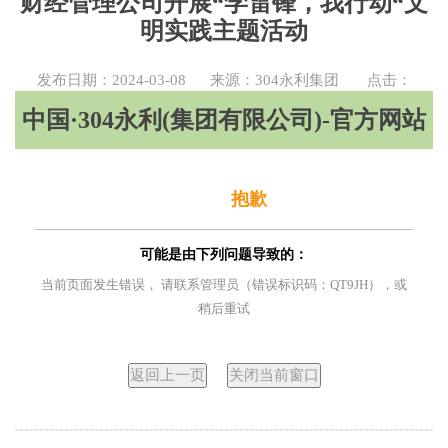
财经管理公司开展“学雷锋，我行动“文
明实践主题活动
发布日期：2024-03-08
来源：304永利集团
点击：
中国·304永利(集团有限公司)-官方网站
抱歉
可能是由下列问题导致的：
当前页面发生错误， 请联系管理员（错误标识码：QT9JH），或
稍后重试