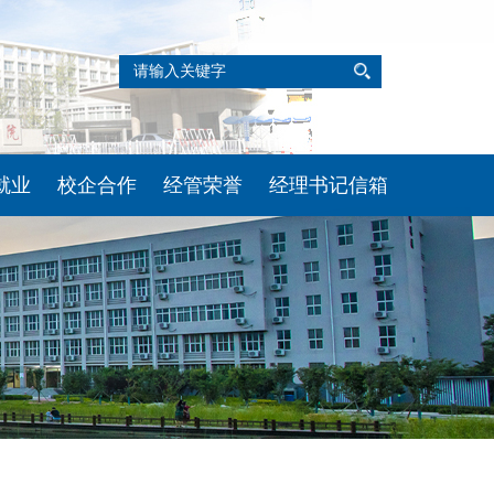
方网站
就业
校企合作
经管荣誉
经理书记信箱