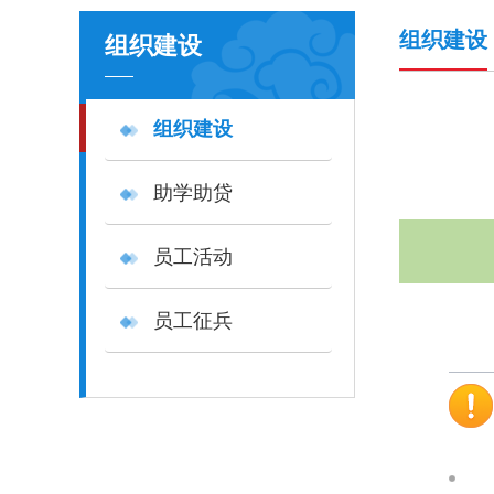
组织建设
组织建设
组织建设
助学助贷
员工活动
员工征兵