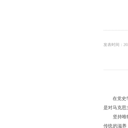
发表时间：2021
在党史学习
是对马克思
坚持唯物史
传统的滋养