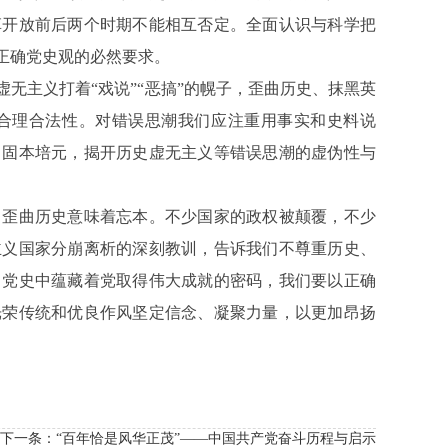
革开放前后两个时期不能相互否定。全面认识与科学把
正确党史观的必然要求。
主义打着“戏说”“恶搞”的幌子，歪曲历史、抹黑英
合理合法性。对错误思潮我们应注重用事实和史料说
、固本培元，揭开历史虚无主义等错误思潮的虚伪性与
歪曲历史意味着忘本。不少国家的政权被颠覆，不少
主义国家分崩离析的深刻教训，告诉我们不尊重历史、
。党史中蕴藏着党取得伟大成就的密码，我们要以正确
光荣传统和优良作风坚定信念、凝聚力量，以更加昂扬
下一条：
“百年恰是风华正茂”——中国共产党奋斗历程与启示