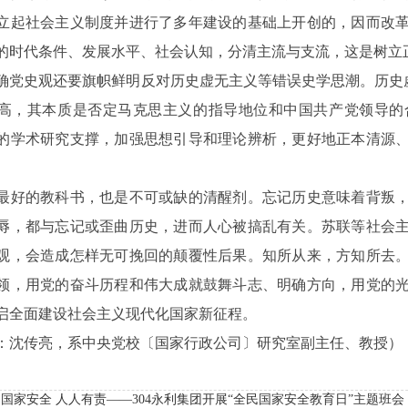
立起社会主义制度并进行了多年建设的基础上开创的，因而改
的时代条件、发展水平、社会认知，分清主流与支流，这是树立
史观还要旗帜鲜明反对历史虚无主义等错误史学思潮。历史虚无
高，其本质是否定马克思主义的指导地位和中国共产党领导的
的学术研究支撑，加强思想引导和理论辨析，更好地正本清源
的教科书，也是不可或缺的清醒剂。忘记历史意味着背叛，
辱，都与忘记或歪曲历史，进而人心被搞乱有关。苏联等社会
观，会造成怎样无可挽回的颠覆性后果。知所从来，方知所去
领，用党的奋斗历程和伟大成就鼓舞斗志、明确方向，用党的
启全面建设社会主义现代化国家新征程。
传亮，系中央党校〔国家行政公司〕研究室副主任、教授）
：
国家安全 人人有责——304永利集团开展“全民国家安全教育日”主题班会