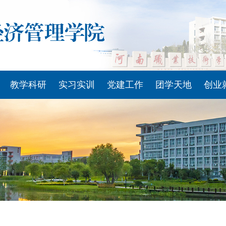
·304永利(集团有限公司)-官
教学科研
实习实训
党建工作
团学天地
创业