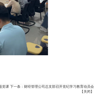
题党课
下一条：
财经管理公司总支部召开党纪学习教育动员会
【
关闭
】