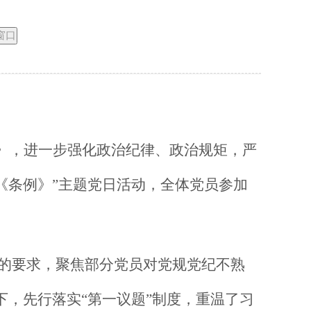
》，进一步强化政治纪律、政治规矩，严
习《条例》”主题党日活动，全体党员参加
的要求，聚焦部分党员对党规党纪不熟
下，先行落实
“第一议题”制度，重温了习