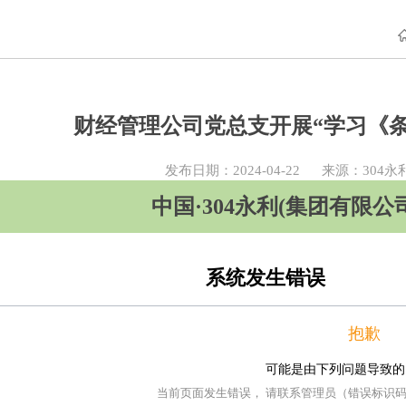
财经管理公司党总支开展“学习《
发布日期：2024-04-22
来源：304永
中国·304永利(集团有限公
系统发生错误
抱歉
可能是由下列问题导致的
当前页面发生错误， 请联系管理员（错误标识码