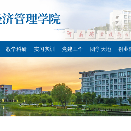
·304永利(集团有限公司)-官
教学科研
实习实训
党建工作
团学天地
创业