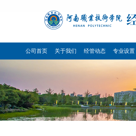
中国
公司首页
关于我们
经管动态
专业设置