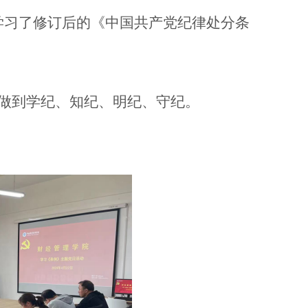
同学习了修订后的《中国共产党纪律处分条
做到学纪、知纪、明纪、守纪。