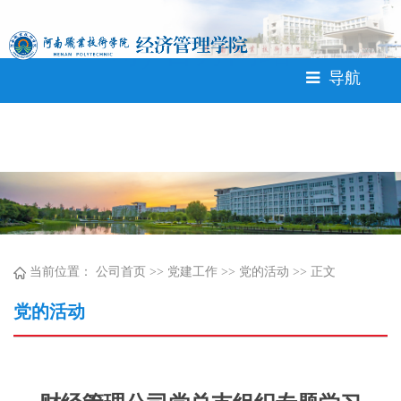
中国·304永利(集团有限公
司)-官方网站
导航
当前位置：
公司首页
>>
党建工作
>>
党的活动
>> 正文
党的活动