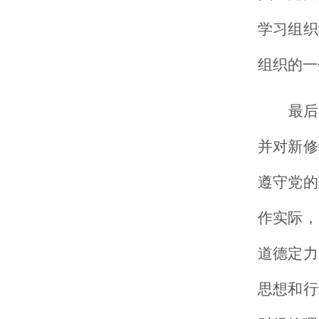
学习组织
组织的一
最后
并对新修
遵守党的
作实际，
道德定力
思想和行