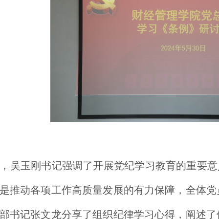
，吴玉刚书记强调了开展党纪学习教育的重要意
是推动各项工作高质量发展的有力保障，全体党
部书记张文龙分享了组织纪律学习心得，阐述了