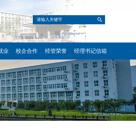
方网站
就业
校企合作
经管荣誉
经理书记信箱