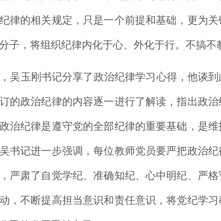
纪律的相关规定，只是一个前提和基础，更为关
分子，将组织纪律内化于心、外化于行。不搞不
，吴玉刚书记分享了政治纪律学习心得，他谈到
订的政治纪律的内容逐一进行了解读，指出政治
政治纪律是遵守党的全部纪律的重要基础，是维
吴书记进一步强调，每位教师党员要严把政治纪
，严肃了自觉学纪、准确知纪、心中明纪、严格
动，不断提高担当意识和责任意识，将党纪学习