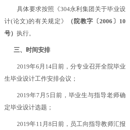
具体要求按照《304永利集团关于毕业设
计
(
论文
)
的有关规定》
（院教字〔
2006
〕
10
号）
执行。
三、时间安排
2019
年
6
月
14
日前，分专业召开全院毕业
生毕业设计工作安排会议；
2019
年
7
月
5
日前，毕业生与指导老师确
定毕业设计选题；
2019
年
11
月
8
日前，员工向指导教师汇报