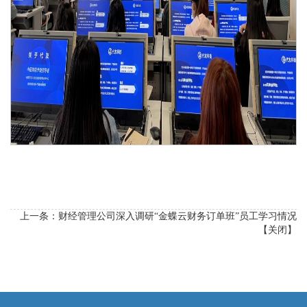
上一条：
财经管理公司深入调研“金蝶云财务订单班”员工学习情况
【
关闭
】