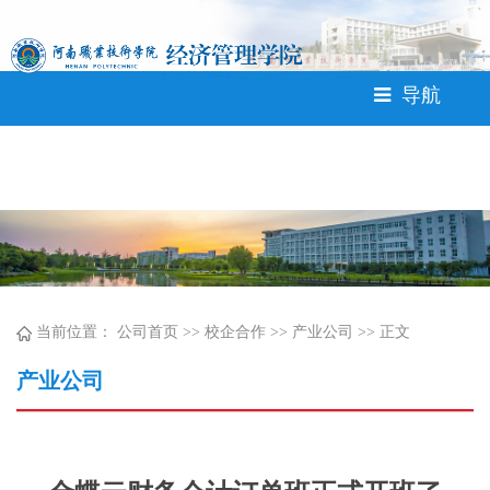
中国·304永利(集团有限公
司)-官方网站
导航
当前位置：
公司首页
>>
校企合作
>>
产业公司
>> 正文
产业公司