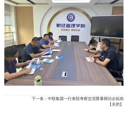
下一条：
中联集团一行来院考察交流暨暑期访企拓岗
【
关闭
】