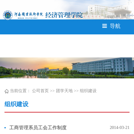
中国·304永利(集团有限公
司)-官方网站
导航
当前位置：
公司首页
>>
团学天地
>>
组织建设
组织建设
工商管理系员工会工作制度
2014-03-21