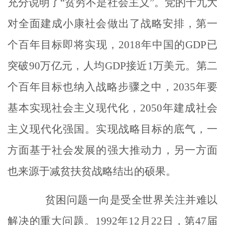
充分说明了“贫穷不是社会主义”。党的十九大
对全面建成小康社会做出了战略安排，第一
个百年目标即将实现，
2018
年中国的
GDP
已
突破
90
万亿元，人均
GDP
接近
1
万美元。第二
个百年目标也纳入战略步骤之中，
2035
年要
基本实现社会主义现代化，
2050
年建成社会
主义现代化强国。实现战略目标的底气，一
方面基于社会发展的强大推动力，另一方面
也来源于减贫扶贫战略结出的硕果。
贫困问题一向是受全世界关注并难以
解决的重大问题。
1992
年
12
月
22
日，第
47
届