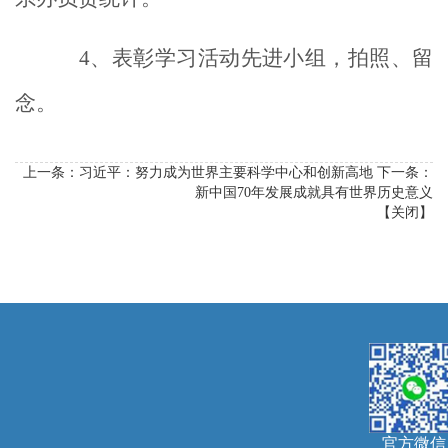
4、
表彰学习活动先进小组，拍照、留
念。
上一条：
习近平：努力成为世界主要科学中心和创新高地
下一条：
新中国70年发展成就具有世界历史意义
【
关闭
】
官方微信