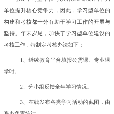
单位提升核心竞争力，因此，学习型单位的
构建和考核都十分有助于学习工作的开展与
坚持。年末岁尾，加快了学习型单位建设的
考核工作，特制定考核办法如下：
1、
继续教育平台填报公需课、专业课
学时。
2、
分小组反馈全年学习情况。
3、
在线发布各类学习活动的截图，由
系办负责统计。